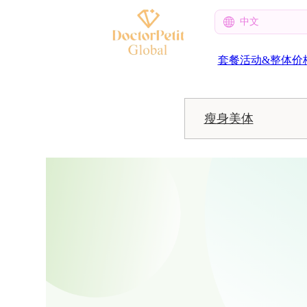
中文
套餐活动&整体价
瘦身美体