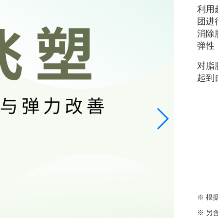
利用
团进
消除
弹性
对脂
起到
※ 根
※ 另