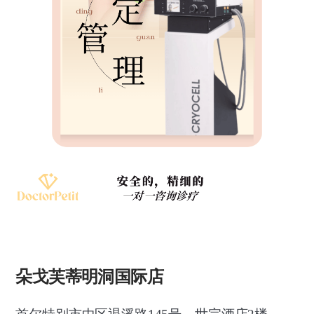
朵戈芙蒂明洞国际店